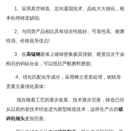
1
、采用真空铸造、定向凝固技术、晶粒大大细化，根
本杜绝铸造缺陷
;
2
、与同类产品相比具有综合性能好、可靠性高、耐磨
性强、价格低等优点
!
3
、在
高锰钢
基体上镶铸密集极其强韧、硬度仅次于金
刚石的钨钛合金，可以抵抗严酷磨料磨损
;
4
、优化匹配化学成分，采用稀土变质处理，铌钒等
贵重元素强化基体
;
现在随着工艺的逐步发展、技术逐步完善，铸造已经
从以前的老技术经改进为新型铸造技术，这样生产出的
破
碎机锤头
更加完善。