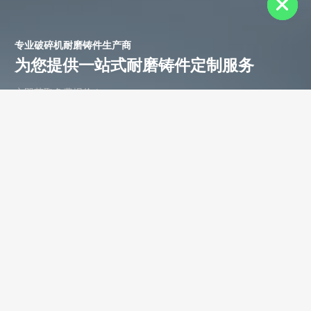
专业破碎机耐磨铸件生产商
为您提供一站式耐磨铸件定制服务
立即获取免费报价！
联系电话：
+86-13588688299
联系邮箱：
annie@shdcasting.com
WhatsApp:
+86-13867969615
公司地址：浙江省金华市金西开发区
如需了解更多服务详情，欢迎随时联系。我们的团队将为您提供耐
磨铸件、装备制造及售后服务等相关信息。
姓名 *