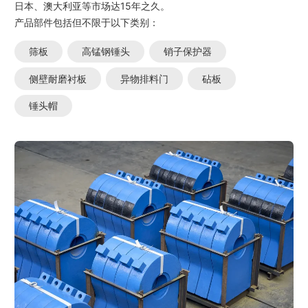
日本、澳大利亚等市场达15年之久。
产品部件包括但不限于以下类别：
筛板
高锰钢锤头
销子保护器
侧壁耐磨衬板
异物排料门
砧板
锤头帽