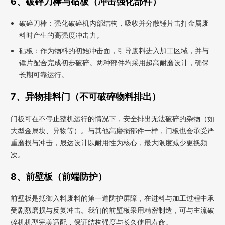
6、破碎刀棒与砧板（冲击强化部件）
破碎刀棒：强化破碎机内部结构，吸收并分散锤片击打金属废
料时产生的高强度冲击力。
砧板：作为物料的初始冲击面，引导废料进入加工区域，并与
锤片配合完成初步破碎。两种部件均采用超高耐磨设计，确保
长期可靠运行。
7、异物排料门（不可破碎物料排出）
门板可在不停止整机运行的情况下，安全排出无法破碎的杂物（如
大型金属块、异物等）。与其他高磨损部件一样，门板也会承受严
重磨损与冲击，晟达设计以耐用性为核心，最大限度减少更换频
次。
8、前壁板（前端防护）
前壁板是抵御入料废料的第一道防护屏障，在进料与加工过程中承
受剧烈磨损与反复冲击。我们的前壁板采用精密制造，可与主流破
碎机机型完美适配，保证结构强度与长久使用寿命。