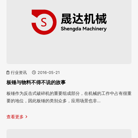
行业资讯
2016-05-21
板锤与物料不得不说的故事
板锤作为反击式破碎机的重要组成部分，在机械的工作中占有很重
要的地位，因此板锤的类别众多，应用场景也非…
查看更多