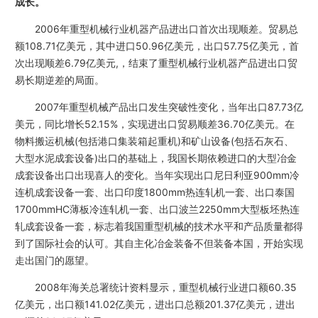
成长。
2006年重型机械行业机器产品进出口首次出现顺差。贸易总
额108.71亿美元，其中进口50.96亿美元，出口57.75亿美元，首
次出现顺差6.79亿美元,，结束了重型机械行业机器产品进出口贸
易长期逆差的局面。
2007年重型机械产品出口发生突破性变化，当年出口87.73亿
美元，同比增长52.15%，实现进出口贸易顺差36.70亿美元。在
物料搬运机械(包括港口集装箱起重机)和矿山设备(包括石灰石、
大型水泥成套设备)出口的基础上，我国长期依赖进口的大型冶金
成套设备出口出现喜人的变化。当年实现出口尼日利亚900mm冷
连机成套设备一套、出口印度1800mm热连轧机一套、出口泰国
1700mmHC薄板冷连轧机一套、出口波兰2250mm大型板坯热连
轧成套设备一套，标志着我国重型机械的技术水平和产品质量都得
到了国际社会的认可。其自主化冶金装备不但装备本国，开始实现
走出国门的愿望。
2008年海关总署统计资料显示，重型机械行业进口额60.35
亿美元，出口额141.02亿美元，进出口总额201.37亿美元，进出