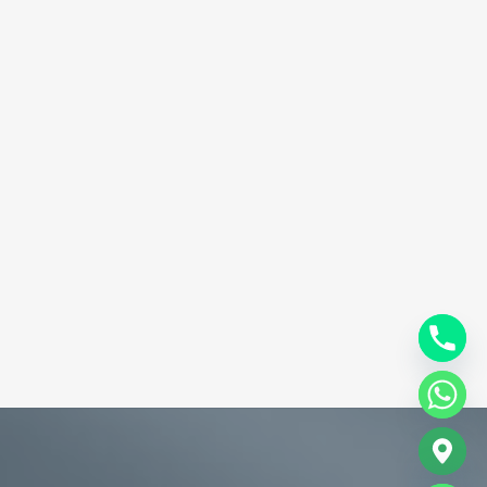
chaty
Hide