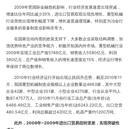
2009年受国际金融危机影响，行业经济发展速度出现突减，
增速比往年同比减少20%，进出口贸易双双出现负增长。重型机械
行业突然出现增长幅度下降，增长速度减缓现象。特别是为冶金行
业服务的装备制造业影响非常大。
在国家拉动内需的政策支持下，大多数企业采取结构调整，加
强优势特色产业的竞争能力，积极开拓国内外市场。重型机械行业
2009年实现工业总产值5746亿元、销售收入5580亿元、利润
360亿元，总产值和销售收入的增长速度接近15%，经济运行增长
率保持了两位数增长。
2010年行业经济运行开始出现止跌回升态势，截至2010年11
月，我国重型机械制造业规模以上企业数量达4663家，其中大型
企业42家、中型企业351家、小型企业4270家。行业从业平均人
数87.4757万人。2010年11月份行业工业总产值(当年价)达
6466.49亿元、工业销售产值(当年价)达6243.23亿元。出口交货
480.54亿元，利润总额超过420亿元，机器产量约1200万吨。
此外，2006年~2009年进出口贸易扭转逆差，实现突破性