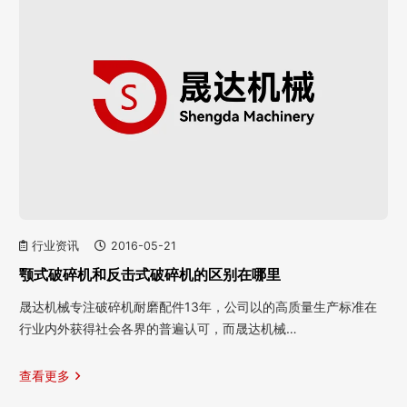
行业资讯
2016-05-21
颚式破碎机和反击式破碎机的区别在哪里
晟达机械专注破碎机耐磨配件13年，公司以的高质量生产标准在
行业内外获得社会各界的普遍认可，而晟达机械…
查看更多