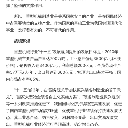
挥了坚强的支撑作用。
所以，重型机械制造业是关系国家安全的产业，是在国民经济
中占重要地位的支柱产业。作为国家的基础工业为我国实现现代化
事业，发挥着有力的、不可替代的作用。
战绩辉煌
重型机械行业“十一五”发展规划提出的发展目标是：2010年
重型机械主要产品产量达700万吨，工业总产值达3500亿元(不变
价格)，销售收入达3400亿元，利润总额200亿元，全员劳动生产
率57万元/人·年，出口额达到600亿元，实现进出口基本平衡，国
内市场占有率85%。
“十一五”前3年，在“国务院关于加快振兴装备制造业的若干意
见”、“国家大型冶金装备自主化实施方案”、“装备制造业振兴规划”
等一系列政策措施促进下，我国国民经济持续稳定高速发展，促进
了国内重型机械市场需求旺盛，促使重机行业继续保持快速发展状
态。其工业总产值、销售收入、利润增长显著，出口贸易发展突
出。重型机械行业经济运行呈现高速、稳定增长态势。