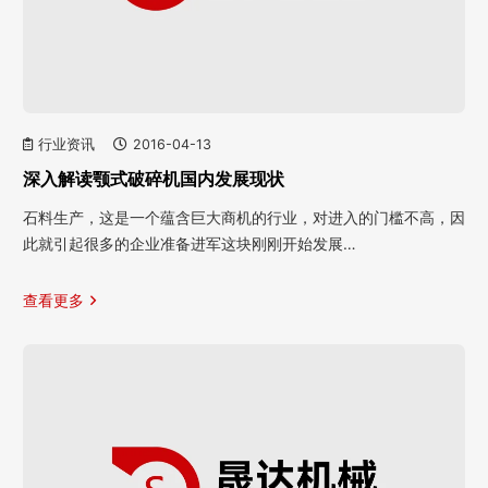
行业资讯
2016-04-13
深入解读颚式破碎机国内发展现状
石料生产，这是一个蕴含巨大商机的行业，对进入的门槛不高，因
此就引起很多的企业准备进军这块刚刚开始发展…
查看更多