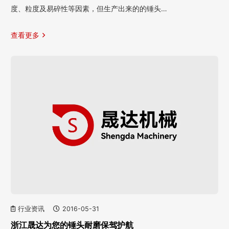
度、粒度及易碎性等因素，但生产出来的的锤头…
查看更多
行业资讯
2016-05-31
浙江晟达为您的锤头耐磨保驾护航