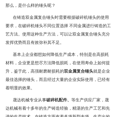
那么，
是什么样的锤头呢？
在铸造双金属复合
锤头时需要根据
破碎机锤头
的使用
要求，在
破碎机锤头
不同位置选择
不同金属进行铸造的工
艺方法。使用这种生产
方法，可以让
双金属复合锤头
充分
发挥优势而且有
效弥补其不足。
基本上企业都想如何降低生产成本，特别是在高损耗
材料，企业更是想尽方法降低损耗，在使用寿命上如何提
升，鉴于此，高强耐磨耐损耗的
双金属复合锤头
就是企业
最佳选择的锤头，而且经过大量的企业实际使用，已经有
着明显的效果。
晟达机械专业从事
破碎机配件、
等生产供应厂家，晟
达机械有着十多年的生产铸造经验，精湛的生产工艺和先
进的生产技术，在铸造方面有着多项新型专项。
生产出的