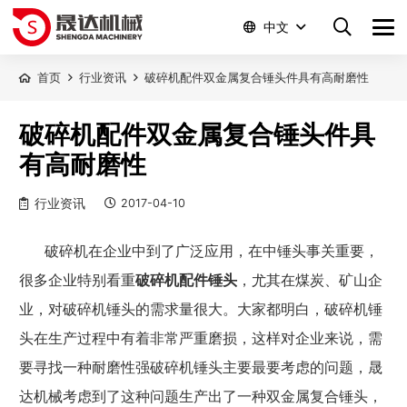
中文
首页
行业资讯
破碎机配件双金属复合锤头件具有高耐磨性
破碎机配件双金属复合锤头件具
有高耐磨性
行业资讯
2017-04-10
破碎机在企业中到了广泛应用，在中锤头事关重要，
很多企业特别看重
破碎机配件锤头
，尤其在
煤炭、
矿山企
业，
对
破碎机锤头的需求量很大。大家都明白，
破碎机锤
头
在生产过程中有着
非常严重
磨损，这样对企业来说，需
要寻找一种耐磨性强
破碎机锤头
主要最要考虑的问题，晟
达机械考虑到了这种问题生产出了一种
双金属复合锤头
，