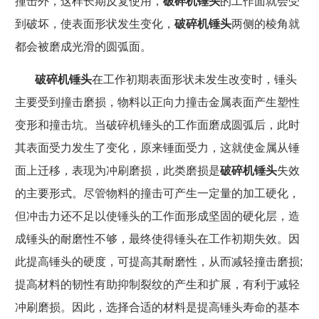
撞击外，这样长期反复使用，
破碎机锤头
的工作面就会受
到破坏，使表面形状发生变化，
破碎机锤头
两侧的棱角就
都会被磨成光滑的圆弧面。
破碎机锤头
在工作初期表面形状未发生改变时，锤头
主要受到撞击磨损，物料以正向力撞击金属表面产生塑性
变形和撞击坑。当破碎机锤头的工作面磨成圆弧后，此时
其表面受力发生了变化，原来锤面受力，这就使金属从锤
面上迁移，表现为冲刷磨损，此类磨损是
破碎机锤头
失效
的主要形式。尽管物料的撞击可产生一定量的加工硬化，
但冲击力还不足以使锤头的工作面形成坚固的硬化层，造
成锤头的耐磨性不够，最终使得锤头在工作初期失效。因
此提高锤头的硬度，可提高其耐磨性，从而减轻撞击磨损
;
提高材料的韧性有助抑制裂纹的产生和扩展，有利于减轻
冲刷磨损。因此，选择合适的材料是提高锤头寿命的基本