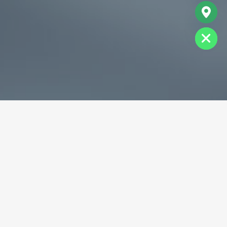
chaty
Hide
专业破碎机耐磨铸件生产商
为您提供一站式耐磨铸件定制服务
立即获取免费报价！
联系电话：
+86-13588688299
联系邮箱：
annie@shdcasting.com
WhatsApp:
+86-13867969615
公司地址：浙江省金华市金西开发区