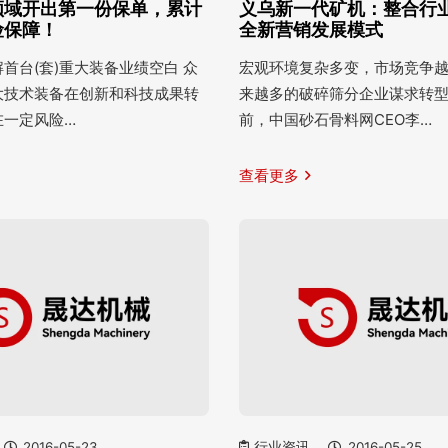
领域开出第一份保单，累计
义乌新一代矿机：整合行业
险保障！
全新营销发展模式
首台(套)重大装备业绩空白 众
宏观环境复杂多变，市场竞争
大技术装备在创新和科技成果转
来越多的破碎筛分企业谋求转
在一定风险…
前，中国砂石骨料网CEO李…
查看更多
2016-05-23
行业资讯
2016-05-25