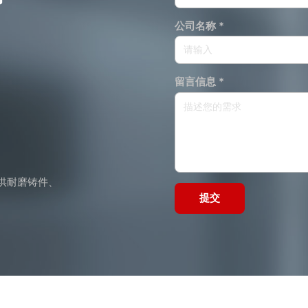
公司名称 *
留言信息 *
供耐磨铸件、
提交