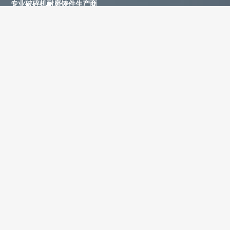
专业破碎机耐磨铸件生产商
为您提供一站式耐磨铸件定制服务
立即获取免费报价！
联系电话：
+86-13588688299
联系邮箱：
annie@shdcasting.com
WhatsApp:
+86-13867969615
公司地址：浙江省金华市金西开发区
如需了解更多服务详情，欢迎随时联系。我们的团队将为您提供耐
磨铸件、装备制造及售后服务等相关信息。
姓名 *
联系电话 *