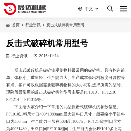
中文
首页
行业资讯
反击式破碎机常用型号
反击式破碎机常用型号
行业资讯
2016-11-14
反击式破碎机是破碎较规则物料最常用的破碎机。具有构造简
单、体积小、重量轻、生产能力大、生产成本低出料粒度可调控等
有点。客户可以根据需要破碎机物料的大小可以选择所需的型号。
现阶段最常用的反击式破碎机的型号主要是
PF1010
、
PF1210
、
PF1214
、
PF1315
等。
下面给大家介绍一下常用的几型反击式破碎机的参数信息。
PF1010
进料尺寸口
400*1080mm,
最大进料口尺寸一般要略小于进料
口为
350mm
，生产能力一般在
50t/h
到
100t/h
。
PF1214
进料口尺寸
为
400*1430
，出料口同
PF1010
相同，生产能力会比
PF1010
多上每