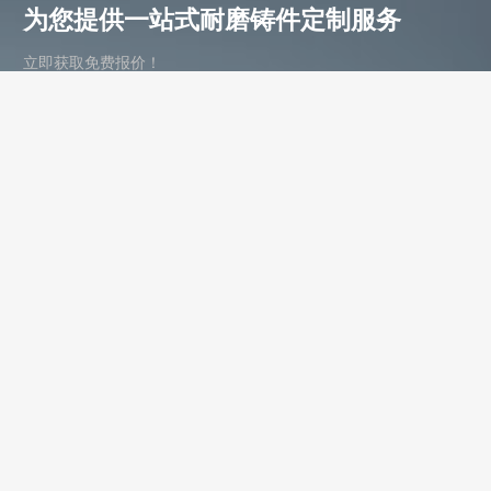
为您提供一站式耐磨铸件定制服务
立即获取免费报价！
联系电话：
+86-13588688299
联系邮箱：
annie@shdcasting.com
WhatsApp:
+86-13867969615
公司地址：浙江省金华市金西开发区
如需了解更多服务详情，欢迎随时联系。我们的团队将为您提供耐
磨铸件、装备制造及售后服务等相关信息。
姓名 *
联系电话 *