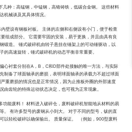
下几种：高锰钢，中锰钢，高铬铸铁，低碳合金钢。 这些材料
晟达机械谈及其具体情况。
体内壁设有钢板衬板。 主体的左侧和右侧设有小门，便于检查
重要组成部分。 它需要牢固的安装，易于更换，并且由具有良
钢锻造。 锤式破碎机由转子悬挂在锤架上的可动锤驱动，以
转子的高速旋转，锤式破碎机的动态平衡非常重要。
偏心衬套分别在A，B，C和D部件处接触的唯一方法，与实际
预先制备了球面轴承的磨损，表明球面轴承的承载力不超过球面
圈严重磨损的情况也是正常情况，因为止推板外圈的外部速度
情况由齿轮的特殊运动状态决定，也可视为正常现象。
多功能废料！ 材料进入破碎仓，废料破碎机智能地从材料的易
等。 有许多型号的废钢从小到大。 对于不同的型号，钹的直
可以轻松破碎以确保输出。 质量保证。 （例如，900型废料