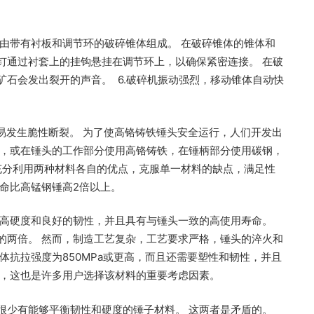
由带有衬板和调节环的破碎锥体组成。 在破碎锥体的锥体和
钉通过衬套上的挂钩悬挂在调节环上，以确保紧密连接。 在破
石会发出裂开的声音。 6.破碎机振动强烈，移动锥体自动快
易发生脆性断裂。 为了使高铬铸铁锤头安全运行，人们开发出
造，或在锤头的工作部分使用高铬铸铁，在锤柄部分使用碳钢，
充分利用两种材料各自的优点，克服单一材料的缺点，满足性
命比高锰钢锤高2倍以上。
有高硬度和良好的韧性，并且具有与锤头一致的高使用寿命。
的两倍。 然而，制造工艺复杂，工艺要求严格，锤头的淬火和
体抗拉强度为850MPa或更高，而且还需要塑性和韧性，并且
置，这也是许多用户选择该材料的重要考虑因素。
很少有能够平衡韧性和硬度的锤子材料。 这两者是矛盾的。