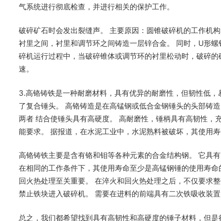
气系统进行彻底检查，并进行相关的保护工作。
破碎矿石时会发出裂缝声。 主要原因：圆锥破碎机的工作机构
衬里之间，衬里和调节环之间铸造一层锌合金。 同时，U形螺
碎机运行过程中，当破碎锥体或调节环的衬里松动时，破碎的矿
速。
3.高铬铸铁是一种耐磨材料，具有优异的耐磨性，但韧性低，
了复合锤头。 高铬铸造是在高锰钢或低合金钢锤头的头部铸
两者 结合使锤头具有高硬度。 高耐磨性，锤柄具有高韧性，
能要求。 据报道，在水泥工业中，水泥熟料被破坏，其使用寿
高铬铸铁主要是含有铬和钼等各种元素的合金结构钢。 它具
在相同的工作条件下，其使用寿命至少是高锰钢锤的使用寿命
回火热处理至关重要。 在淬火和回火热处理之后，不仅要求整
禁止铁块进入破碎机。 需要在进料的前端具有二次铁吸收装
总之，我们都希望找到具有高韧性和高硬度的锤子材料，但是