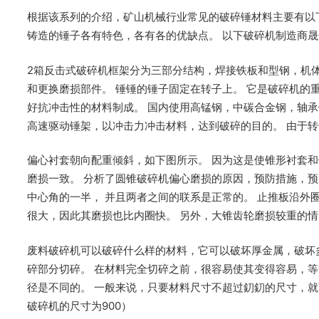
根据该系列的介绍，矿山机械行业常见的破碎锤材料主要有以
铸造的锤子各有特色，各有各的优缺点。 以下破碎机制造商
2箱反击式破碎机框架分为三部分结构，焊接铁板和型钢，机
和更换磨损部件。 锤锤的锤子固定在转子上。 它是破碎机的
好抗冲击性的材料制成。 国内使用高锰钢，中碳合金钢，轴承
高速驱动锤架，以冲击力冲击材料，达到破碎的目的。 由于
偏心衬套朝向配重倾斜，如下图所示。 因为这是使锥形衬套和
磨损一致。 分析了圆锥破碎机偏心磨损的原因，预防措施，
中心角的一半， 并且两者之间的联系是正常的。 止推板沿外
很大，因此其磨损也比内圈快。 另外，大锥齿轮磨损较重的
废料破碎机可以破碎什么样的材料，它可以破坏厚金属，破坏
碎部分切碎。 在材料完全切碎之前，很容易使其变得容易，等
径是不同的。 一般来说，只要材料尺寸不超过釖釖的尺寸，就
破碎机的尺寸为900）