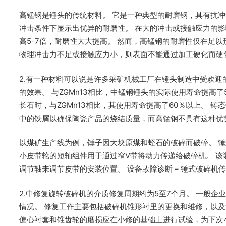
高锰钢是锤头的传统材料。 它是一种典型的耐磨钢，具有抗冲
冲击条件下显示出优异的耐磨性。 在大的冲击或接触应力的
高5-7倍，耐磨性大大提高。 然而，高锰钢的耐磨性仅在足
物理冲击力不足或接触应力小，则表面不能通过加工硬化而硬
2.有一种材料可以说是许多采矿机械工厂在锤头制造中受欢迎的
的效果。 与ZGMn13相比，中锰钢锤头的实际使用寿命提高
长石时，与ZGMn13相比，其使用寿命提高了60％以上。 
中的铁屑以确保陶瓷产品的烧结质量，而高锰钢不具有这种优
以煤矿生产线为例，锤子因大块原煤和蛭石的破碎而破碎。 锤
小皮带轮的短轴组件用于通过窄V带将动力传递给破碎机。 
调节轴来调节皮带的安装位置。 设备故障诊断 – 锤式破碎机
2.中修复旋转破碎机的介质修复周期约为5至7个月。 一般企
情况。 修复工作主要包括破碎机锥形衬里的更换和维修，以及
偏心衬套和锥齿轮的磨损应在小修的基础上进行试验，为下次