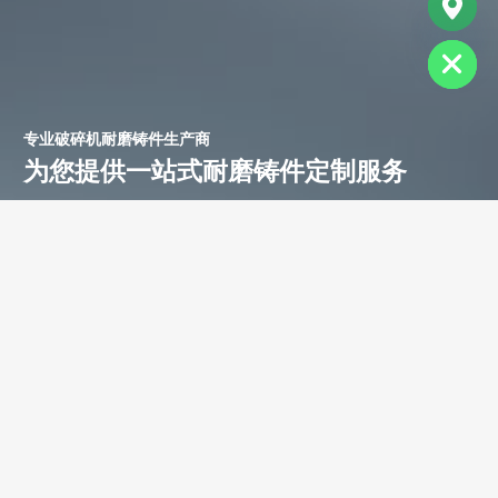
chaty
Hide
专业破碎机耐磨铸件生产商
为您提供一站式耐磨铸件定制服务
立即获取免费报价！
联系电话：
+86-13588688299
联系邮箱：
annie@shdcasting.com
WhatsApp:
+86-13867969615
公司地址：浙江省金华市金西开发区
如需了解更多服务详情，欢迎随时联系。我们的团队将为您提供耐
磨铸件、装备制造及售后服务等相关信息。