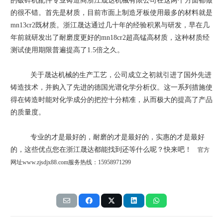
的破碎机配件专业铸造商浙江晟达机械有限公司在这两个方面都做
的很不错。首先是材质，目前市面上制造牙板使用最多的材料就是
mn13cr2
既材质。浙江晟达通过几十年的经验积累与研发，早在几
年前就研发出了耐磨度更好的
mn18cr2
超高锰高材质，这种材质经
测试使用期限普遍提高了
1.5
倍之久。
关于晟达机械的生产工艺，公司成立之初就引进了国外先进
铸造技术，并购入了先进的德国光谱化学分析仪。这一系列措施使
得在铸造时能对化学成分的把控十分精准，从而极大的提高了产品
的质量度。
专业的才是最好的，耐磨的才是最好的，实惠的才是最好
的，这些优点您在浙江晟达都能找到还等什么呢？快来吧！
官方
网址
www.zjsdjx88.com服务热线：15958971299