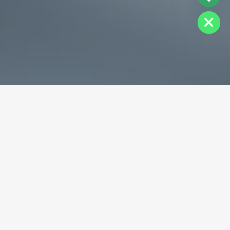
Hide
专业破碎机耐磨铸件生产商
为您提供一站式耐磨铸件定制服务
立即获取免费报价！
联系电话：
+86-13588688299
联系邮箱：
annie@shdcasting.com
WhatsApp:
+86-13867969615
公司地址：浙江省金华市金西开发区