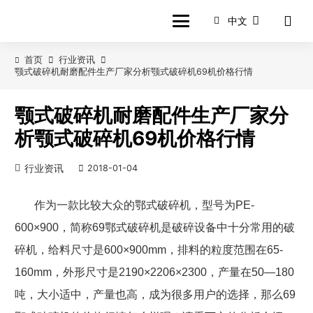
中文
首页
行业资讯
颚式破碎机耐磨配件生产厂家分析颚式破碎机69机价格行情
颚式破碎机耐磨配件生产厂家分
析颚式破碎机69机价格行情
行业资讯
2018-01-04
作为一款比较大众的鄂式破碎机，型号为
PE-
600
×
900
，简称
69
鄂式破碎机是破碎设备中十分常用的破
碎机，给料尺寸是
600
×
900mm
，排料的粒度范围在
65-
160mm
，外形尺寸是
2190
×
2206
×
2300
，产量在
50
—
180
吨，大小适中，产量也高，成为很多用户的选择，那么
69