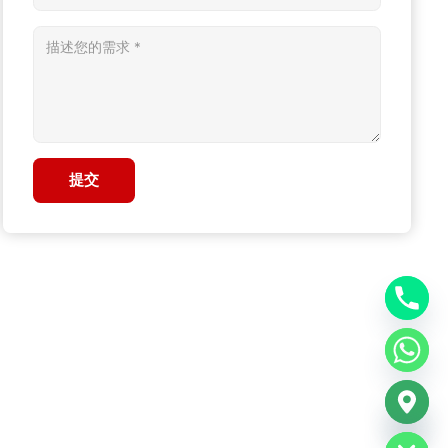
提交
chaty
Hide