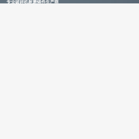
专业破碎机耐磨铸件生产商
为您提供一站式耐磨铸件定制服务
立即获取免费报价！
联系电话：
+86-13588688299
联系邮箱：
annie@shdcasting.com
WhatsApp:
+86-13867969615
公司地址：浙江省金华市金西开发区
如需了解更多服务详情，欢迎随时联系。我们的团队将为您提供耐
磨铸件、装备制造及售后服务等相关信息。
姓名 *
联系电话 *