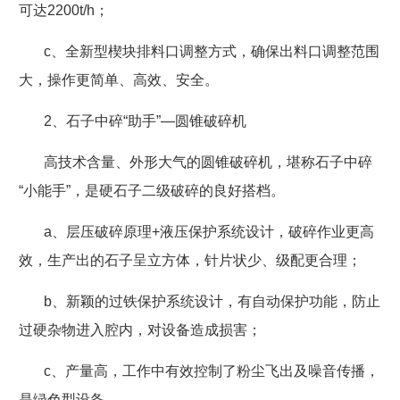
可达
2200t/h
；
c
、全新型楔块排料口调整方式，确保出料口调整范围
大，操作更简单、高效、安全。
2
、石子中碎“助手”
—
圆锥破碎机
高技术含量、外形大气的圆锥破碎机，堪称石子中碎
“小能手”，是硬石子二级破碎的良好搭档。
a
、层压破碎原理
+
液压保护系统设计，破碎作业更高
效，生产出的石子呈立方体，针片状少、级配更合理；
b
、新颖的过铁保护系统设计，有自动保护功能，防止
过硬杂物进入腔内，对设备造成损害；
c
、产量高，工作中有效控制了粉尘飞出及噪音传播，
是绿色型设备。