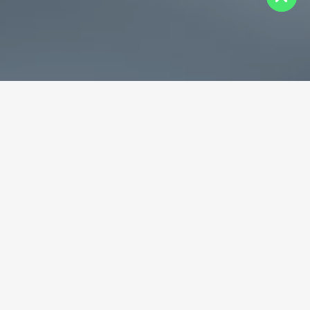
专业破碎机耐磨铸件生产商
为您提供一站式耐磨铸件定制服务
立即获取免费报价！
联系电话：
+86-13588688299
联系邮箱：
annie@shdcasting.com
WhatsApp:
+86-13867969615
公司地址：浙江省金华市金西开发区
如需了解更多服务详情，欢迎随时联系。我们的团队将为您提供耐
磨铸件、装备制造及售后服务等相关信息。