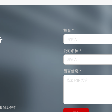
姓名 *
务
公司名称 *
留言信息 *
供耐磨铸件、