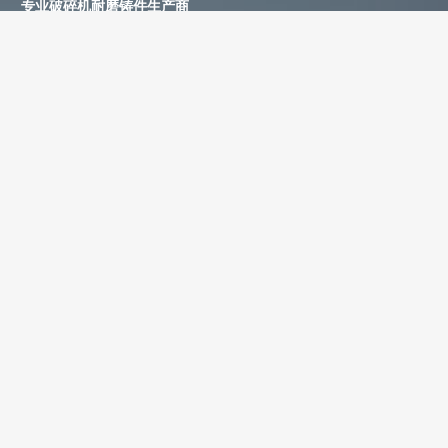
专业破碎机耐磨铸件生产商
为您提供一站式耐磨铸件定制服务
立即获取免费报价！
联系电话：
+86-13588688299
联系邮箱：
annie@shdcasting.com
WhatsApp:
+86-13867969615
公司地址：浙江省金华市金西开发区
如需了解更多服务详情，欢迎随时联系。我们的团队将为您提供耐
磨铸件、装备制造及售后服务等相关信息。
姓名 *
联系电话 *