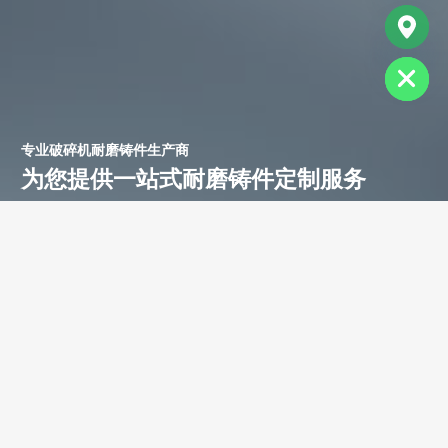
chaty
Hide
专业破碎机耐磨铸件生产商
为您提供一站式耐磨铸件定制服务
立即获取免费报价！
联系电话：
+86-13588688299
联系邮箱：
annie@shdcasting.com
WhatsApp:
+86-13867969615
公司地址：浙江省金华市金西开发区
如需了解更多服务详情，欢迎随时联系。我们的团队将为您提供耐
磨铸件、装备制造及售后服务等相关信息。