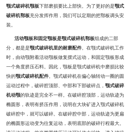
颚式破碎机颚板
下部磨损要比上部快。为了更好的是
颚式
破碎机鄂板
充分发挥作用，我们可以定期的把鄂板调头安
装。
活动颚板和固定颚板是颚式破碎机鄂板
组成的二部
分，都是是
颚式破碎机里的耐磨配件
。在颚式破碎机工作
时，由动颚附着活动颚板做复摆式运动，和固定颚板形成
一个角度挤压石料。因此，颚板是颚式破碎机中磨损比较
快的
颚式破碎机配件
。颚式破碎机在偏心轴转动一圈的圆
运动过程中，破碎腔顶部、中部和下部破碎点，
颚式破碎
机动颚
的轨迹是完全不一样。在破碎腔顶部，运动轨迹为
椭圆形，表明有挤压作用，说明在大块矿进入颚式破碎机
破碎腔中，就可以破碎。在破碎腔中部，运动轨迹为更扁
的椭圆形运动变为往复运动，表明底部的破碎行程最大。