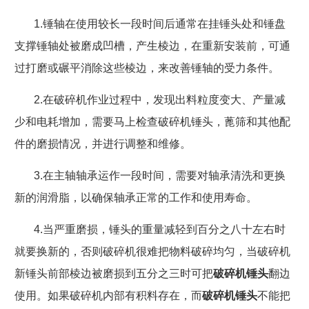
1.锤轴在使用较长一段时间后通常在挂锤头处和锤盘
支撑锤轴处被磨成凹槽，产生棱边，在重新安装前，可通
过打磨或碾平消除这些棱边，来改善锤轴的受力条件。
2.在破碎机作业过程中，发现出料粒度变大、产量减
少和电耗增加，需要马上检查破碎机锤头，蓖筛和其他配
件的磨损情况，并进行调整和维修。
3.在主轴轴承运作一段时间，需要对轴承清洗和更换
新的润滑脂，以确保轴承正常的工作和使用寿命。
4.当
严重磨损，锤头的重量减轻到百分之八十左右时
就要换新的，否则破碎机很难把物料破碎均匀，当破碎机
新锤头前部棱边被磨损到五分之三时可把
破碎机锤头
翻边
使用。如果破碎机内部有积料存在，而
破碎机锤头
不能把