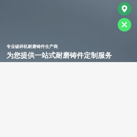
chaty
Hide
专业破碎机耐磨铸件生产商
为您提供一站式耐磨铸件定制服务
立即获取免费报价！
联系电话：
+86-13588688299
联系邮箱：
annie@shdcasting.com
WhatsApp:
+86-13867969615
公司地址：浙江省金华市金西开发区
如需了解更多服务详情，欢迎随时联系。我们的团队将为您提供耐
磨铸件、装备制造及售后服务等相关信息。