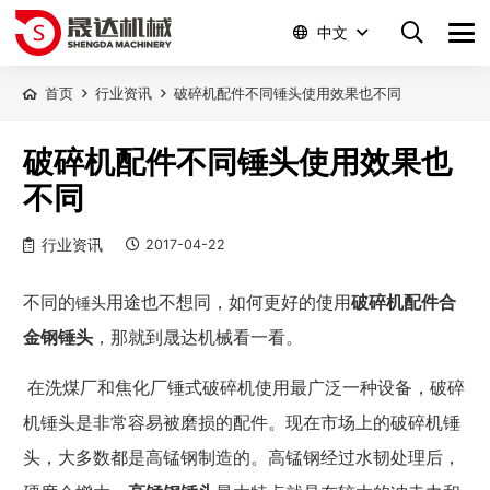
中文
首页
行业资讯
破碎机配件不同锤头使用效果也不同
破碎机配件不同锤头使用效果也
不同
行业资讯
2017-04-22
不同的
锤头
用途也不想同，如何更好的使用
破碎机配件合
金钢锤头
，那就到晟达机械看一看。
在
洗煤厂
和
焦化厂锤式破碎机
使用最广泛一种设备
，破碎
机锤头是
非常容易被
磨损的
配件
。现在市场
上的破碎机锤
头，大多数都是高锰钢制造的。
高锰钢经过水韧处理后，