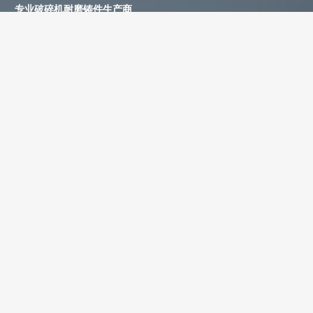
专业破碎机耐磨铸件生产商
为您提供一站式耐磨铸件定制服务
立即获取免费报价！
联系电话：
+86-13588688299
联系邮箱：
annie@shdcasting.com
WhatsApp:
+86-13867969615
公司地址：浙江省金华市金西开发区
如需了解更多服务详情，欢迎随时联系。我们的团队将为您提供耐
磨铸件、装备制造及售后服务等相关信息。
姓名 *