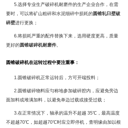
5.
选择专业生产破碎机耐磨件的生产企业合作，在需
要时，可以将矿山粗碎和水泥细碎中损耗的
圆锥轧臼壁破
碎壁
进行更换；
6.
将损耗严重的配件替换下来，选用硬度更高，质量
更好的
圆锥破碎机耐磨件
。
圆锥破碎机在运转过程中要注重事：
1.
圆锥破碎机正常运转后，方可开端投料；
2.
圆锥破碎物料应匀称地参加破碎腔内，应避免旁边
面加料或堆满加料，以避免单边过载或接受过载；
3.
在正常情况下，轴承的温升不超越
35
℃，最高温度
不超越
70
℃，如超越
70
℃时应立即停机，查明缘由加以根