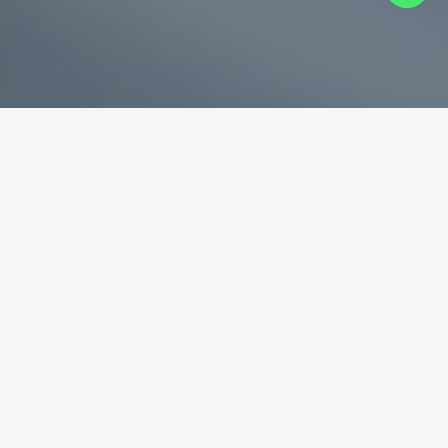
专业破碎机耐磨铸件生产商
为您提供一站式耐磨铸件定制服务
立即获取免费报价！
联系电话：
+86-13588688299
联系邮箱：
annie@shdcasting.com