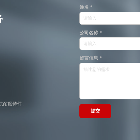
姓名 *
务
公司名称 *
留言信息 *
供耐磨铸件、
提交