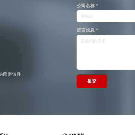
公司名称 *
留言信息 *
供耐磨铸件、
提交