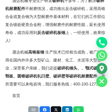
晟达机械专业生产研发
破碎机
十多年，为了解决
破碎
机耐磨配件
不耐磨情况，成功推出反击破碎机，采用高铬
合金或复合钢为大型耐磨件基体材料，在它们的工作部位
复合镶嵌硬质合金刚，增强耐磨件的耐磨性能，延长使用
寿命，成功应用到
反击破碎机板锤
上，一经使用，效果惊
人
!
晟达机械
高铬板锤
生产技术已经相当成熟，被广泛应
用在国内外许多大型矿山、建材、化工、水泥等大型企
chaty
业，深受客户亲睐，我们还提
破碎机锤头、、颚式破碎机
Hide
鄂板、圆锥破碎机轧臼壁、破碎壁等破碎机耐磨配件
。有
所需要可以来电咨询，我们服务热线：
400-100-1273
首页