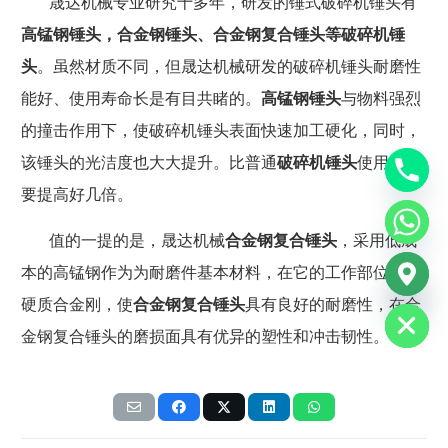
晟达机械专业研究
十多年，研发的锤式破碎机锤头有
高锰钢锤头，合金钢锤头、合金钢复合锤头等破碎机锤
头
。虽然材质不同，但晟达机械研发的
破碎机锤头
耐磨性
能好、使用寿命长是有目共睹的。
高锰钢锤头
与物料强烈
的撞击作用下，使
破碎机锤头
表面快速加工硬化，同时，
该锤头的光洁度也大大提升。比普通
破碎机锤头
使用寿命
要提高好几倍。
值的一提的是，晟达机械
合金钢复合锤头
，采用低成
chaty
本的高锰钢作为为耐磨件基本材料，在它的工作部位镶嵌
Hide
硬质合金刚，使
合金钢复合锤头
具有良好的耐磨性，在合
金钢复合锤头的磨损面具有优异的塑性和冲击韧性。