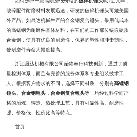
如何选择一款高耐磨低价格的
破碎机锤头
呢
?
近几年，
破碎配件耐磨材料发展迅速，研发的
破碎机锤头
可媲美国
外产品。如
晟达机械生产的合金钢复合锤头，
采用低成本
的高锰钢为耐磨件基体材料，在它们的工作部位镶嵌硬质
合金
钢
，使具有优良的耐磨性，优异的塑性和冲击韧性，
使耐磨件寿命大幅度提高。
浙江晟达机械有限公司
始终奉行科技创新，通过了质
量检测体系，而且有完善的服务体系和专业组装技术工
人。根据客户需求的不同，
选择不同材质
，分别
有
高锰钢
锤头
、
合金钢锤头，合金钢复合锤头
等
，均经过科学而严
格的冶炼、铸造、热处理工艺，具有可靠性高、耐磨性
强、价格低、性价比高等特点。
首页