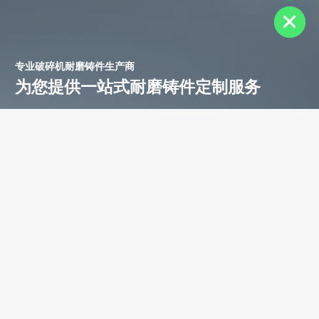
专业破碎机耐磨铸件生产商
为您提供一站式耐磨铸件定制服务
立即获取免费报价！
联系电话：
+86-13588688299
联系邮箱：
annie@shdcasting.com
WhatsApp:
+86-13867969615
公司地址：浙江省金华市金西开发区
如需了解更多服务详情，欢迎随时联系。我们的团队将为您提供耐
磨铸件、装备制造及售后服务等相关信息。