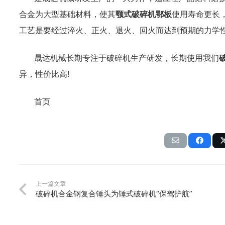
合金为大型基础材料，使其
颚式破碎机鄂板
使用
寿命更长
工艺是
要
经过淬火、正火、退火、回火而达到预期的力学
破碎机
晟达机械长期专注于
生产研发，
长期使用
我们
异，性价比高
!
首页
上一篇文章
破碎机合金钢复合锤头为锤式破碎机“保驾护航”