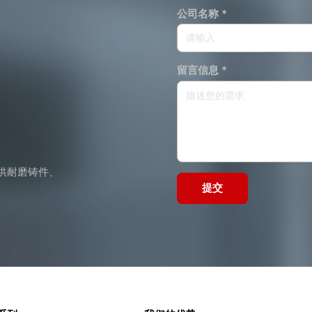
公司名称 *
留言信息 *
供耐磨铸件、
提交