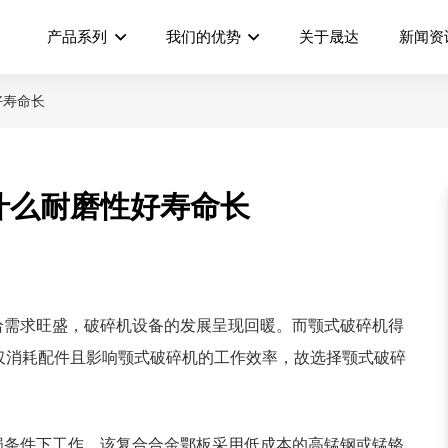
产品系列
我们的优势
关于晟达
新闻资
好寿命长
什么耐磨性好寿命长
给需求旺盛，破碎机设备的发展呈现回暖。
而颚式破碎机得
仅消耗配件且影响
颚式破碎机
的工作效率，故选择
颚式破碎
损条件下工作。
该
复合合金鄂板
采用低成本的
高锰钢
或锰铬