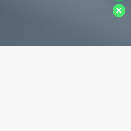
Hide
专业破碎机耐磨铸件生产商
为您提供一站式耐磨铸件定制服务
立即获取免费报价！
联系电话：
+86-13588688299
联系邮箱：
annie@shdcasting.com
WhatsApp:
+86-13867969615