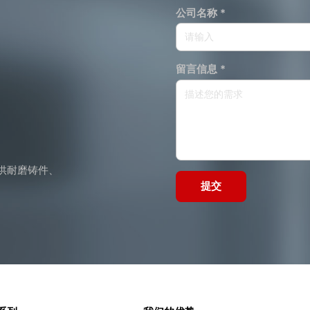
公司名称 *
留言信息 *
供耐磨铸件、
提交