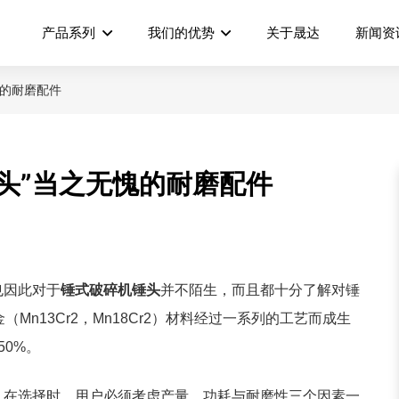
产品系列
我们的优势
关于晟达
新闻资
愧的耐磨配件
头”当之无愧的耐磨配件
也因此对于
锤式破碎机锤头
并不
陌生，而且都十分了解
对锤
金（
Mn13Cr2
，
Mn18Cr2
）材料经过一系列的工艺而成生
-50%
。
。在选择时，用户必须考虑产量、功耗与耐磨性三个因素一