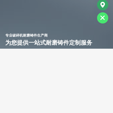
chaty
Hide
专业破碎机耐磨铸件生产商
为您提供一站式耐磨铸件定制服务
立即获取免费报价！
联系电话：
+86-13588688299
联系邮箱：
annie@shdcasting.com
WhatsApp:
+86-13867969615
公司地址：浙江省金华市金西开发区
如需了解更多服务详情，欢迎随时联系。我们的团队将为您提供耐
磨铸件、装备制造及售后服务等相关信息。