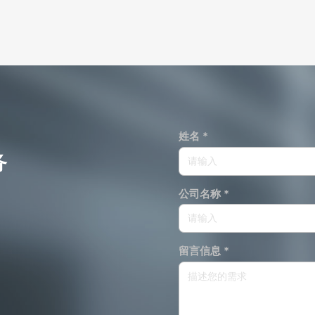
姓名 *
务
公司名称 *
留言信息 *