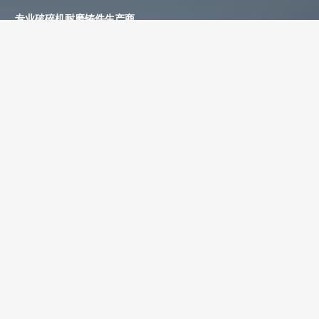
专业破碎机耐磨铸件生产商
为您提供一站式耐磨铸件定制服务
立即获取免费报价！
联系电话：
+86-13588688299
联系邮箱：
annie@shdcasting.com
WhatsApp:
+86-13867969615
公司地址：浙江省金华市金西开发区
如需了解更多服务详情，欢迎随时联系。我们的团队将为您提供耐
磨铸件、装备制造及售后服务等相关信息。
姓名 *