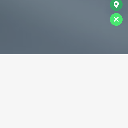
chaty
Hide
专业破碎机耐磨铸件生产商
为您提供一站式耐磨铸件定制服务
立即获取免费报价！
联系电话：
+86-13588688299
联系邮箱：
annie@shdcasting.com