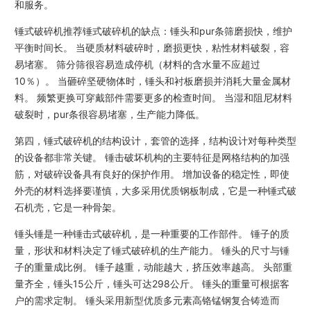
和服务。
锤式破碎机推荐锤式破碎机的缺点：锤头和pur条筛磨损快，维护
平衡时间长。 当硬质材料破碎时，磨损更快，粘性材料破裂，容
易堵塞。 筛分筛很容易造成停机（材料的含水量不应超过
10％）。 当砸碎坚硬物体时，锤头和衬板磨损并消耗大量金属材
料。 频繁更换可穿戴部件需要更多的检查时间。 当湿和阻尼材料
破裂时，pur条很容易堵塞，生产能力降低。
第四，锤式破碎机的结构设计，套管的选择，结构设计对每种类型
的设备都非常关键。 锤击破坏机构的主要特征是网格结构的加强
筋，对破碎设备具有良好的保护作用。 增加设备的稳定性，即使
外壳的材料选择要谨慎，大多采用优质钢板制成，它是一种锤式破
石机壳，它是一种骨架。
锤头锤是一种锤击式破碎机，是一种重要的工作部件。 锤子的质
量，形状和材料决定了锤式破碎机的生产能力。 锤头的尺寸与锤
子的重量成比例。 锤子越重，动能越大，挤压效率越高。 头部重
量齐全，锤头15公斤，锤头可达298公斤。 锤头的重量可根据客
户的需求定制。 锤头采用新型优质多元素高铬锰钢复合铸造而