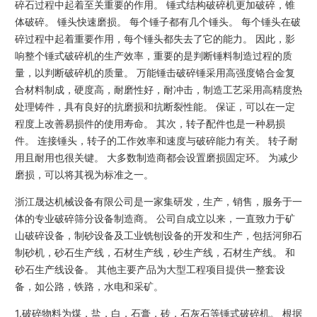
碎石过程中起着至关重要的作用。 锤式结构破碎机更加破碎，锥
体破碎。 锤头快速磨损。 每个锤子都有几个锤头。 每个锤头在破
碎过程中起着重要作用，每个锤头都失去了它的能力。 因此，影
响整个锤式破碎机的生产效率，重要的是判断锤料制造过程的质
量，以判断破碎机的质量。 万能锤击破碎锤采用高强度铬合金复
合材料制成，硬度高，耐磨性好，耐冲击，制造工艺采用高精度热
处理铸件，具有良好的抗磨损和抗断裂性能。 保证，可以在一定
程度上改善易损件的使用寿命。 其次，转子配件也是一种易损
件。 连接锤头，转子的工作效率和速度与破碎能力有关。 转子耐
用且耐用也很关键。 大多数制造商都会设置磨损固定环。 为减少
磨损，可以将其视为标准之一。
浙江晟达机械设备有限公司是一家集研发，生产，销售，服务于一
体的专业破碎筛分设备制造商。 公司自成立以来，一直致力于矿
山破碎设备，制砂设备及工业铣刨设备的开发和生产，包括河卵石
制砂机，砂石生产线，石材生产线，砂生产线，石材生产线。 和
砂石生产线设备。 其他主要产品为大型工程项目提供一整套设
备，如公路，铁路，水电和采矿。
1.破碎物料为煤，盐，白，石膏，砖，石灰石等锤式破碎机。 根据