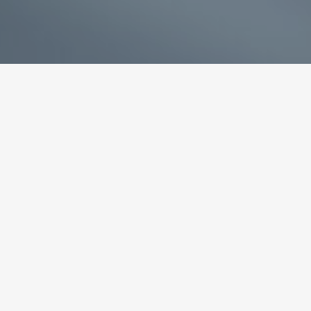
专业破碎机耐磨铸件生产商
为您提供一站式耐磨铸件定制服务
立即获取免费报价！
联系电话：
+86-13588688299
联系邮箱：
annie@shdcasting.com
WhatsApp:
+86-13867969615