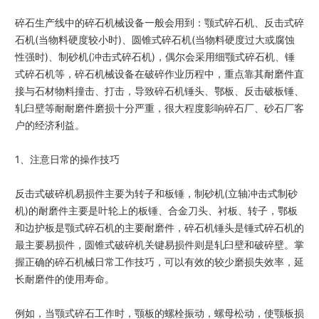
碎石生产线中的碎石机械设备一般会用到：颚式碎石机、反击式碎
石机(当物料硬度较小时)、圆锥式碎石机(当物料硬度过大或腐蚀
性强时)、制砂机(冲击式碎石机)，偶尔会采用细颚式碎石机、锤
式碎石机等，碎石机械设备在破碎作业历程中，重点靠其耐磨件直
接与石材物料撞击、打击，导致碎石机锤头、鄂板、反击破板锤、
轧臼壁等耐耐磨件磨损十分严重，很大程度影响碎石厂、砂石厂客
户的经济利益。
1、注意日常的操作技巧
反击式破碎机易损件主要为转子和板锤，制砂机(立轴冲击式制砂
机)的耐磨件主要是叶轮上的板锤、合金刀头、衬板、转子，鄂板
和边护板是颚式碎石机的主要耐磨件，碎石机锤头是锤式碎石机的
最主要易损件，圆锥式破碎机关键易损件则是轧臼壁和破碎壁。掌
握正确的碎石机械日常工作技巧，可以有效的较少磨损失效率，延
长耐磨件的使用寿命。
例如，当颚式碎石工作时，颚板的螺栓振动，螺母松动，使颚板损