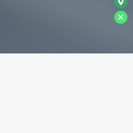
chaty
Hide
专业破碎机耐磨铸件生产商
为您提供一站式耐磨铸件定制服务
立即获取免费报价！
联系电话：
+86-13588688299
联系邮箱：
annie@shdcasting.com