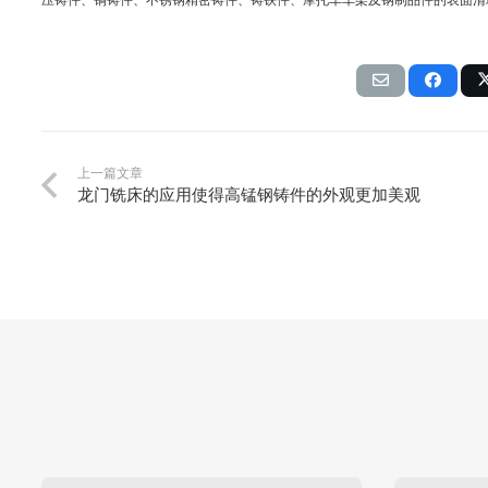
压铸件、铜铸件、不锈钢精密铸件、铸铁件、摩托车车架及钢制品件的表面清
上一篇文章
龙门铣床的应用使得高锰钢铸件的外观更加美观