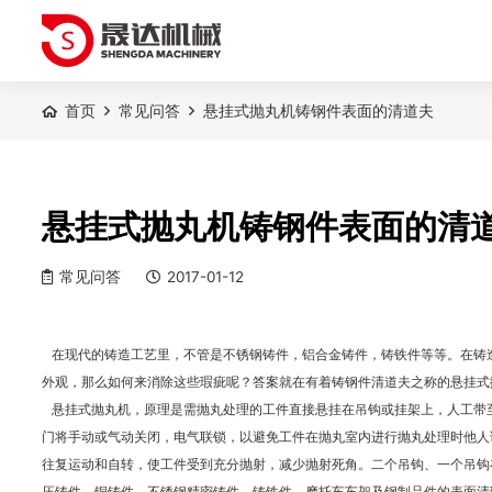
首页
常见问答
悬挂式抛丸机铸钢件表面的清道夫
悬挂式抛丸机铸钢件表面的清
常见问答
2017-01-12
在现代的铸造工艺里，不管是不锈钢铸件，铝合金铸件，铸铁件等等。在铸
外观，那么如何来消除这些瑕疵呢？答案就在有着铸钢件清道夫之称的悬挂式
悬挂式抛丸机，原理是需抛丸处理的工件直接悬挂在吊钩或挂架上，人工带
门将手动或气动关闭，电气联锁，以避免工件在抛丸室内进行抛丸处理时他人
往复运动和自转，使工件受到充分抛射，减少抛射死角。二个吊钩、一个吊钩