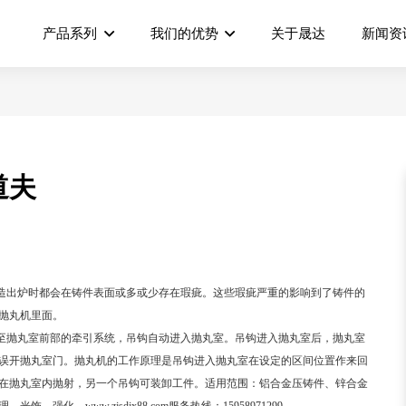
产品系列
我们的优势
关于晟达
新闻资
道夫
造出炉时都会在铸件表面或多或少存在瑕疵。这些瑕疵严重的影响到了铸件的
抛丸机里面。
至抛丸室前部的牵引系统，吊钩自动进入抛丸室。吊钩进入抛丸室后，抛丸室
误开抛丸室门。抛丸机的工作原理是吊钩进入抛丸室在设定的区间位置作来回
在抛丸室内抛射，另一个吊钩可装卸工件。适用范围：铝合金压铸件、锌合金