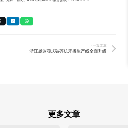
理、光饰、强化。
www.zjsdjx88.com
服务热线：
15958971299
下一篇文章
浙江晟达颚式破碎机牙板生产线全面升级
更多文章