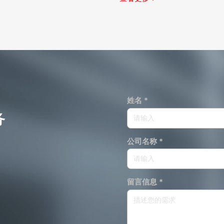
姓名 *
务
公司名称 *
留言信息 *