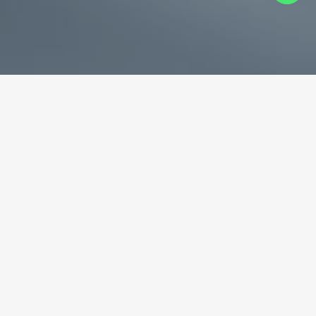
专业破碎机耐磨铸件生产商
为您提供一站式耐磨铸件定制服务
立即获取免费报价！
联系电话：
+86-13588688299
联系邮箱：
annie@shdcasting.com
WhatsApp:
+86-13867969615
公司地址：浙江省金华市金西开发区