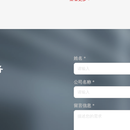
姓名 *
务
公司名称 *
留言信息 *