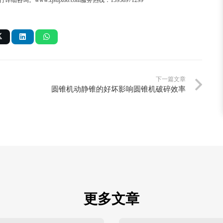
行详细咨询。
www.zjsdjx88.com
服务热线：
15958971299
下一篇文章
圆锥机动静锥的好坏影响圆锥机破碎效率
更多文章