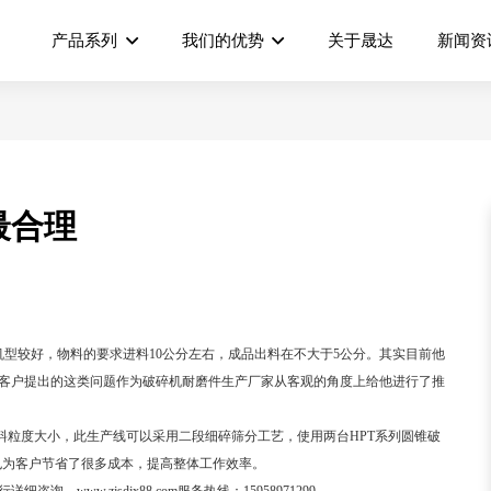
产品系列
我们的优势
关于晟达
新闻资
最合理
机型较好，物料的要求进料
10
公分左右，成品出料在不大于
5
公分。其实目前他
客户提出的这类问题作为破碎机耐磨件生产厂家从客观的角度上给他进行了推
料粒度大小，此生产线可以采用二段细碎筛分工艺，使用两台
HPT
系列圆锥破
也为客户节省了很多成本，提高整体工作效率。