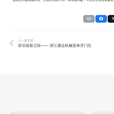
如果您对圆锥破碎机、河道石头加工生产线等感兴趣，可以点击在线客服进
上一篇文章
辞旧迎新之际—— 浙江晟达机械迎来开门红