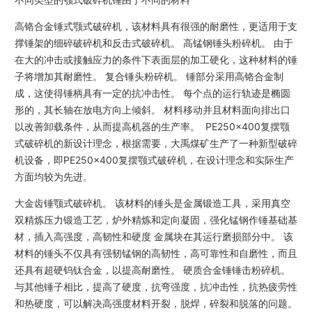
高铬合金锤式颚式破碎机，该材料具有很强的耐磨性，更适用于支
撑锤架的细碎破碎机和反击式破碎机。 高锰钢锤头粉碎机。 由于
在大的冲击或接触应力的条件下表面层的加工硬化，这种材料的锤
子将增加其耐磨性。 复合锤头粉碎机。 锤部分采用高铬合金制
成，这使得锤柄具有一定的抗冲击性。 每个点的运行轨迹是椭圆
形的，其长轴在放电方向上倾斜。 材料移动并且材料面向排出口
以改善卸载条件，从而提高机器的生产率。 PE250x400复摆颚
式破碎机的新设计理念，根据需要，大禹煤矿生产了一种新型破碎
机设备，即PE250x400复摆颚式破碎机，在设计理念和实际生产
方面均较为先进。
大金齿锤颚式破碎机。 该材料的锤头是金属锻造工具，采用真空
双精炼压力锻造工艺，炉外精炼和定向凝固，强化锰钢作锤基础基
材，插入高强度，高韧性和硬度 金属块在其运行磨损部分中。 该
材料的锤头不仅具有强韧锰钢的高韧性，高可靠性和自磨性，而且
还具有超硬钨钛合金，以提高耐磨性。 硬质合金锤锤击粉碎机。
与其他锤子相比，提高了硬度，抗弯强度，抗冲击性，抗热疲劳性
和热硬度，可以解决高强度材料开裂，脱焊，碎裂和脱落的问题。