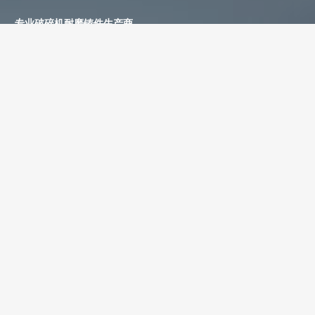
专业破碎机耐磨铸件生产商
为您提供一站式耐磨铸件定制服务
立即获取免费报价！
联系电话：
+86-13588688299
联系邮箱：
annie@shdcasting.com
WhatsApp:
+86-13867969615
公司地址：浙江省金华市金西开发区
如需了解更多服务详情，欢迎随时联系。我们的团队将为您提供耐
磨铸件、装备制造及售后服务等相关信息。
姓名 *