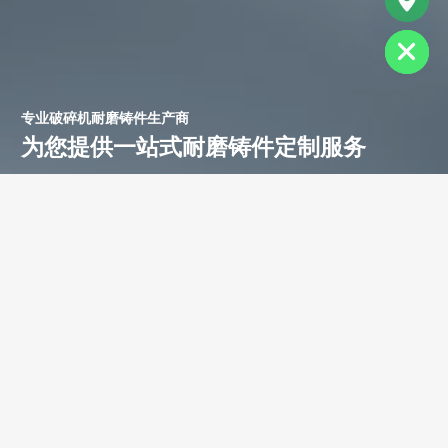
Hide
专业破碎机耐磨铸件生产商
为您提供一站式耐磨铸件定制服务
立即获取免费报价！
联系电话：
+86-13588688299
联系邮箱：
annie@shdcasting.com
WhatsApp:
+86-13867969615
公司地址：浙江省金华市金西开发区
如需了解更多服务详情，欢迎随时联系。我们的团队将为您提供耐
磨铸件、装备制造及售后服务等相关信息。