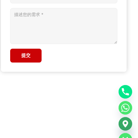
提交
chaty
Hide