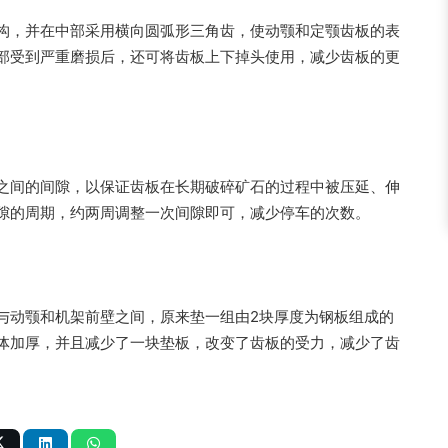
构，并在中部采用横向圆弧形三角齿，使动颚和定颚齿板的表
部受到严重磨损后，还可将齿板上下掉头使用，减少齿板的更
之间的间隙，以保证齿板在长期破碎矿石的过程中被压延、伸
隙的周期，约两周调整一次间隙即可，减少停车的次数。
与动颚和机架前壁之间，原来垫一组由2块厚度为钢板组成的
体加厚，并且减少了一块垫板，改变了齿板的受力，减少了齿