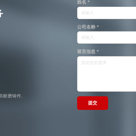
姓名 *
务
公司名称 *
留言信息 *
供耐磨铸件、
提交