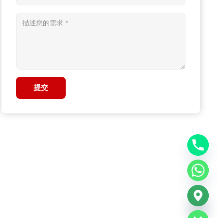
提交
chaty
Hide